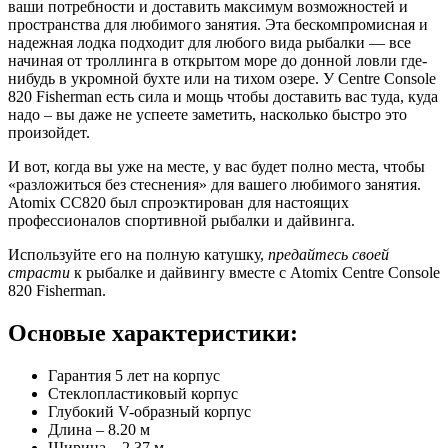
ваши потребности и доставить максимум возможностей и
пространства для любимого занятия. Эта бескомпромисная и
надежная лодка подходит для любого вида рыбалки — все
начиная от троллинга в открытом море до донной ловли где-
нибудь в укромной бухте или на тихом озере. У Centre Console
820 Fisherman есть сила и мощь чтобы доставить вас туда, куда
надо – вы даже не успеете заметить, насколько быстро это
произойдет.
И вот, когда вы уже на месте, у вас будет полно места, чтобы
«разложиться без стеснения» для вашего любимого занятия.
Atomix CC820 был спроэктирован для настоящих
профессионалов спортивной рыбалки и дайвинга.
Используйте его на полную катушку,
предайтесь своей
страсти
к рыбалке и дайвингу вместе с Atomix Centre Console
820 Fisherman.
Основые характеристики:
Гарантия 5 лет на корпус
Стеклопластиковый корпус
Глубокий V-образный корпус
Длина – 8.20 м
Ширина – 2.37 м